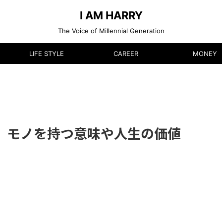
I AM HARRY
The Voice of Millennial Generation
LIFE STYLE
CAREER
MONEY
、モノを持つ意味や人生の価値